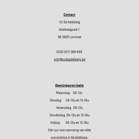
Contact
CC De Adelberg
Adelbergpark 1
BE 3920 Lommel
0032 (0)11 399 699
info@ccdeadelberg.be
Openingsuren balie
Maandag 09-12u
Dinsdag 09-12u en 13-16u
Woensdag 09-12u
Donderdag 09-12u en 13-16u
Vrijdag 09-12u en 13-16u
Eén uur voor aanvang van elke
voorstelling in De Adelberg.