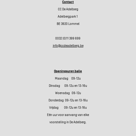
Contact
CC De Adelberg
Adelbergpark 1
BE 3920 Lommel
0032 (0)11 399 699
info@ccdeadelberg.be
Openingsuren balie
Maandag 09-12u
Dinsdag 09-12u en 13-16u
Woensdag 09-12u
Donderdag 09-12u en 13-16u
Vrijdag 09-12u en 13-16u
Eén uur voor aanvang van elke
voorstelling in De Adelberg.