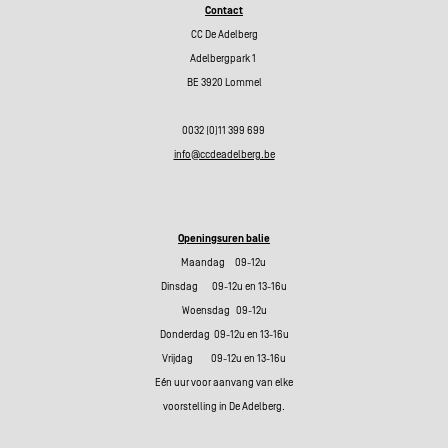
Contact
CC De Adelberg
Adelbergpark 1
BE 3920 Lommel
0032 (0)11 399 699
info@ccdeadelberg.be
Openingsuren balie
Maandag 09-12u
Dinsdag 09-12u en 13-16u
Woensdag 09-12u
Donderdag 09-12u en 13-16u
Vrijdag 09-12u en 13-16u
Eén uur voor aanvang van elke
voorstelling in De Adelberg.