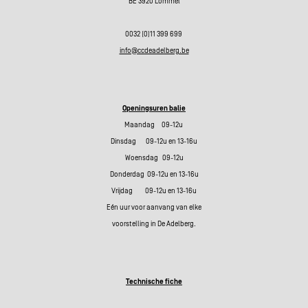
BE 3920 Lommel
0032 (0)11 399 699
info@ccdeadelberg.be
Openingsuren balie
Maandag 09-12u
Dinsdag 09-12u en 13-16u
Woensdag 09-12u
Donderdag 09-12u en 13-16u
Vrijdag 09-12u en 13-16u
Eén uur voor aanvang van elke
voorstelling in De Adelberg.
Technische fiche