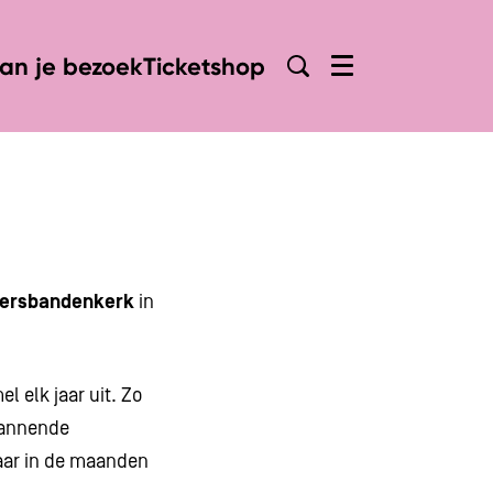
lan je bezoek
Ticketshop
Menu
tersbandenkerk
in
l elk jaar uit. Zo
pannende
aar in de maanden