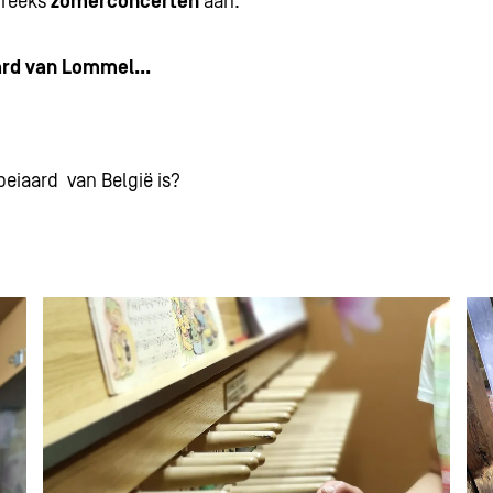
 reeks
zomerconcerten
aan.
aard van Lommel...
beiaard van België is?