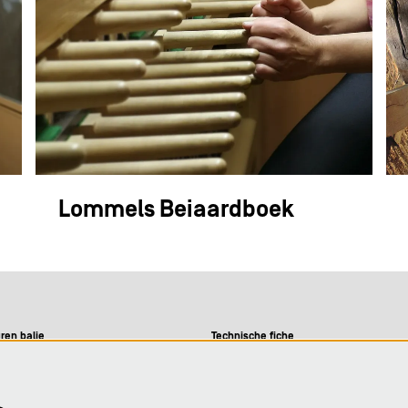
Lommels Beiaardboek
ren balie
Technische fiche
09-12u
9-12u en 13-16u
Visie
09-12u