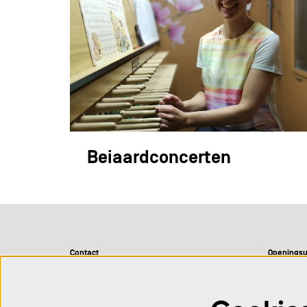
Beiaardconcerten
Contact
Openingsu
CC De Adelberg
Maandag 
Adelbergpark 1
Dinsdag 0
BE 3920 Lommel
Woensdag 