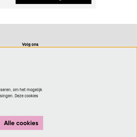
Volg ons
Meld je aan voor de nieuwsbrief
yseren, om het mogelijk
ssingen. Deze cookies
Aanmelden
Alle cookies
Deze site wordt beschermd door reCAPTCHA, dataverwerking gebeurt in
overeenstemming met de
Cloud Data Processing Addendum
van Google.