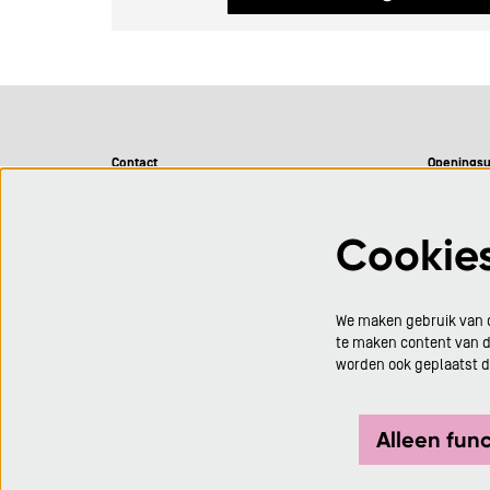
Contact
Openingsu
CC De Adelberg
Maandag 
Adelbergpark 1
Dinsdag 0
Cookie
BE 3920 Lommel
Woensdag 
Donderdag 
0032 (0)11 399 699
Vrijdag 0
We maken gebruik van c
info@ccdeadelberg.be
Eén uur vo
te maken content van de
voorstellin
worden ook geplaatst 
Alleen fun