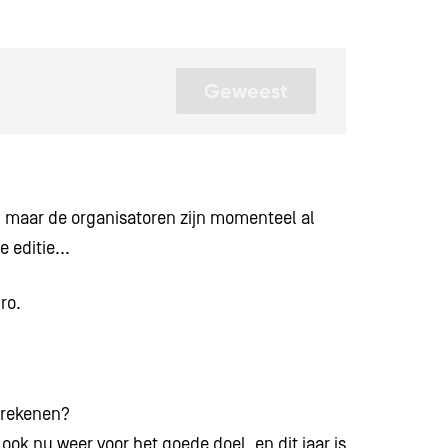
Geweest
In
, maar de organisatoren zijn momenteel al
 editie...
ro.
 rekenen?
ook nu weer voor het goede doel, en dit jaar is