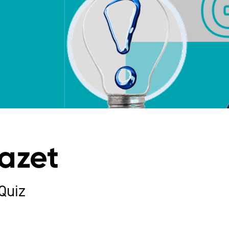
azet
Quiz