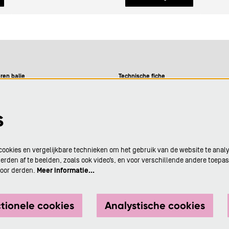
ren balie
Technische fiche
09-12u
9-12u en 13-16u
Visie
s
09-12u
09-12u en 13-16u
Privacy
9-12u en 13-16u
ookies en vergelijkbare technieken om het gebruik van de website te anal
or aanvang van elke
rden af te beelden, zoals ook video’s, en voor verschillende andere toepa
g in De Adelberg.
Cultuurbar
door derden.
Meer informatie…
ctionele cookies
Analystische cookies