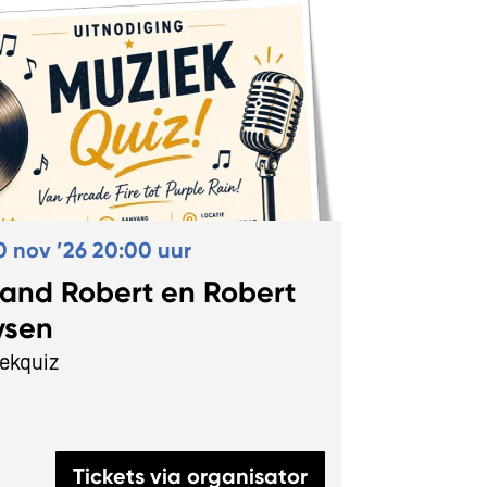
0 nov ’26
20:00 uur
land Robert en Robert
ysen
ekquiz
Tickets via organisator