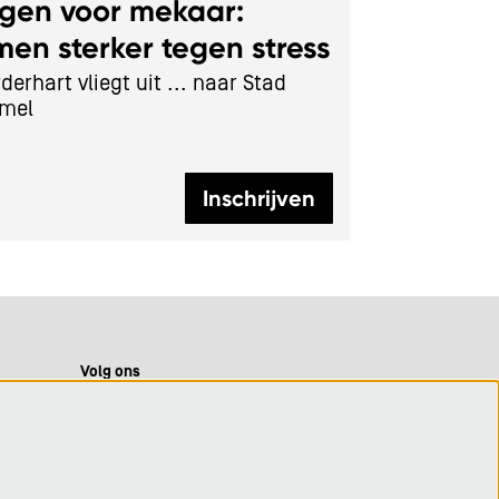
rgen voor mekaar:
en sterker tegen stress
derhart vliegt uit ... naar Stad
mel
Inschrijven
Volg ons
Meld je aan voor de nieuwsbrief