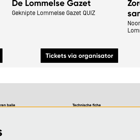
De Lommelse Gazet
Zo
sam
Geknipte Lommelse Gazet QUIZ
Noor
Lom
Tickets via organisator
ren balie
Technische fiche
09-12u
9-12u en 13-16u
Visie
s
09-12u
09-12u en 13-16u
Privacy