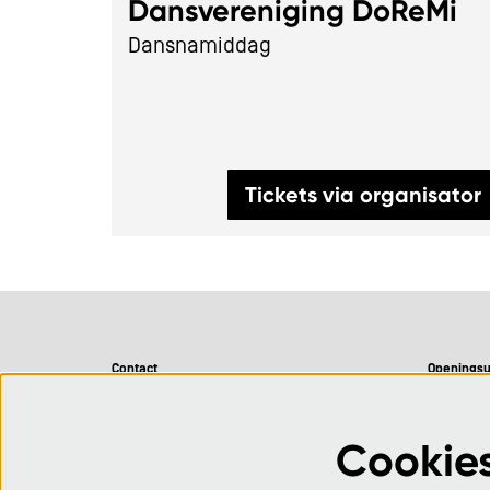
Dansvereniging DoReMi
Dansnamiddag
Tickets via organisator
Contact
Openingsu
CC De Adelberg
Maandag 
Adelbergpark 1
Dinsdag 0
Cookie
BE 3920 Lommel
Woensdag 
Donderdag 