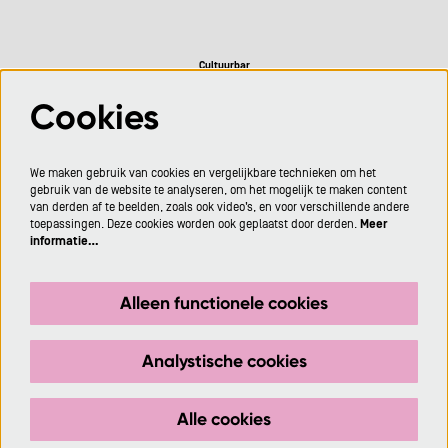
Cultuurbar
Cookies
Volg ons
We maken gebruik van cookies en vergelijkbare technieken om het
gebruik van de website te analyseren, om het mogelijk te maken content
van derden af te beelden, zoals ook video’s, en voor verschillende andere
toepassingen. Deze cookies worden ook geplaatst door derden.
Meer
informatie…
Meld je aan voor de nieuwsbrief
Alleen functionele cookies
Aanmelden
Analystische cookies
Deze site wordt beschermd door reCAPTCHA, dataverwerking gebeurt in overeenstemming met de
Cloud Data Processing Addendum
van Google.
Alle cookies