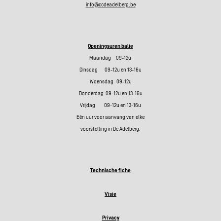
info@ccdeadelberg.be
Openingsuren balie
Maandag 09-12u
Dinsdag 09-12u en 13-16u
Woensdag 09-12u
Donderdag 09-12u en 13-16u
Vrijdag 09-12u en 13-16u
Eén uur voor aanvang van elke
voorstelling in De Adelberg.
Technische fiche
Visie
Privacy