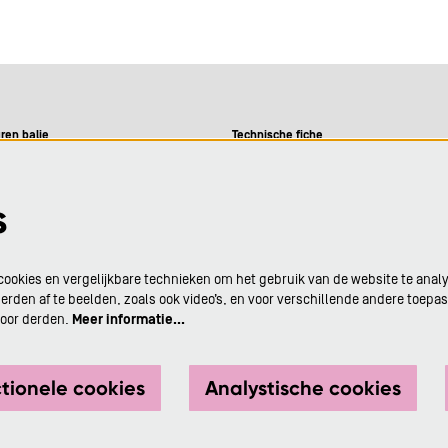
ren balie
Technische fiche
09-12u
9-12u en 13-16u
Visie
s
09-12u
09-12u en 13-16u
Privacy
9-12u en 13-16u
ookies en vergelijkbare technieken om het gebruik van de website te anal
or aanvang van elke
rden af te beelden, zoals ook video’s, en voor verschillende andere toepa
g in De Adelberg.
Cultuurbar
door derden.
Meer informatie…
ctionele cookies
Analystische cookies