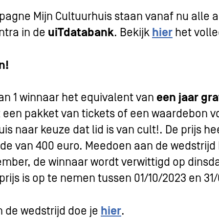
agne Mijn Cultuurhuis staan vanaf nu alle ac
ntra in de
uiTdatabank
. Bekijk
hier
het voll
n!
an 1 winnaar het equivalent van
een jaar gra
it een pakket van tickets of een waardebon vo
is naar keuze dat lid is van cult!. De prijs h
e van 400 euro. Meedoen aan de wedstrijd 
ember, de winnaar wordt verwittigd op dinsd
rijs is op te nemen tussen 01/10/2023 en 31
de wedstrijd doe je
hier
.