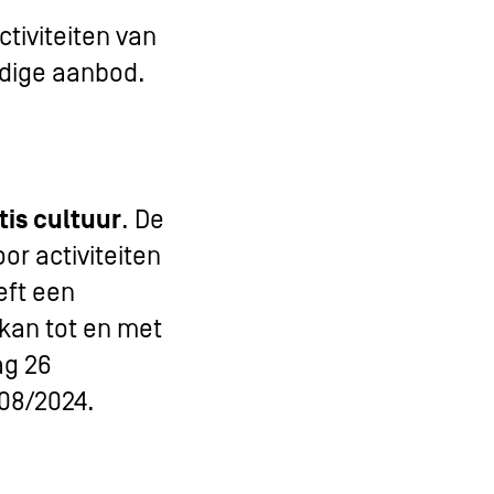
tiviteiten van
edige aanbod.
tis cultuur
. De
or activiteiten
eeft een
kan tot en met
ag 26
/08/2024.