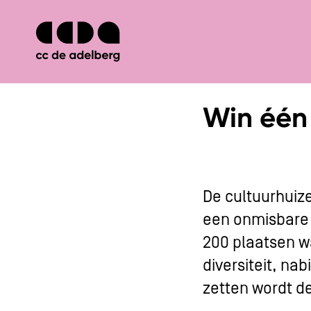
Win één 
De cultuurhuize
een onmisbare s
200 plaatsen w
diversiteit, nab
zetten wordt 