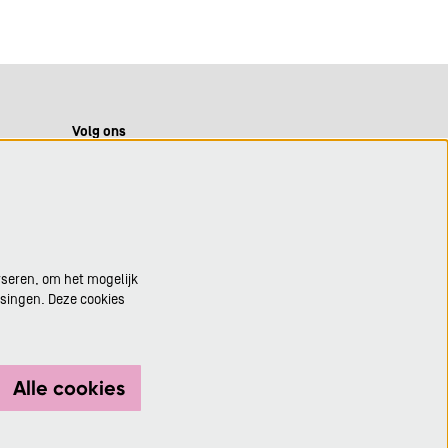
Volg ons
Meld je aan voor de nieuwsbrief
yseren, om het mogelijk
ssingen. Deze cookies
Aanmelden
Alle cookies
Deze site wordt beschermd door reCAPTCHA, dataverwerking gebeurt in
overeenstemming met de
Cloud Data Processing Addendum
van Google.