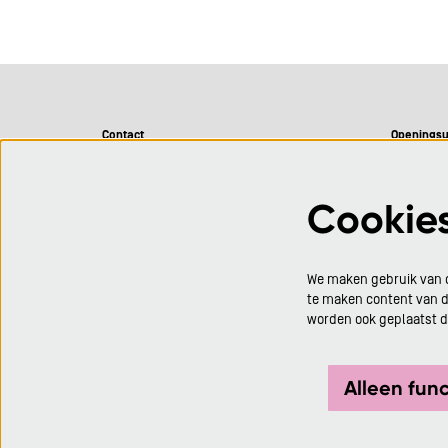
Contact
Openingsu
CC De Adelberg
Maandag 
Adelbergpark 1
Dinsdag 0
Cookie
BE 3920 Lommel
Woensdag 
Donderdag 
0032 (0)11 399 699
Vrijdag 0
We maken gebruik van c
info@ccdeadelberg.be
Eén uur vo
te maken content van de
voorstellin
worden ook geplaatst 
Alleen fun