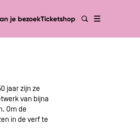
lan je bezoek
Ticketshop
Menu
 jaar zijn ze
etwerk van bijna
n. Om de
en in de verf te