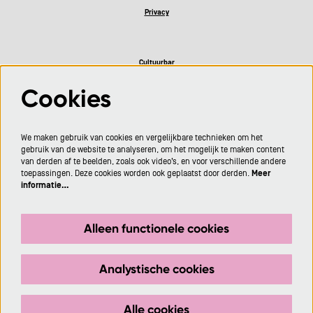
Privacy
Cultuurbar
Cookies
Volg ons
We maken gebruik van cookies en vergelijkbare technieken om het
gebruik van de website te analyseren, om het mogelijk te maken content
van derden af te beelden, zoals ook video’s, en voor verschillende andere
toepassingen. Deze cookies worden ook geplaatst door derden.
Meer
informatie…
Meld je aan voor de nieuwsbrief
Alleen functionele cookies
Aanmelden
Analystische cookies
Deze site wordt beschermd door reCAPTCHA, dataverwerking gebeurt in overeenstemming met de
Cloud Data Processing Addendum
van Google.
Alle cookies