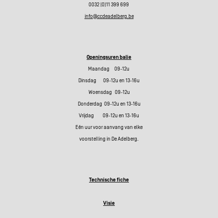
0032 (0)11 399 699
info@ccdeadelberg.be
Openingsuren balie
Maandag 09-12u
Dinsdag 09-12u en 13-16u
Woensdag 09-12u
Donderdag 09-12u en 13-16u
Vrijdag 09-12u en 13-16u
Eén uur voor aanvang van elke
voorstelling in De Adelberg.
Technische fiche
Visie