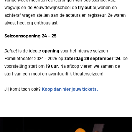
Vorige week mochten de leerlingen van basisschool XCL
Wegwijs en de Bouwdewijnschool de
try out
bijwonen en
achteraf vragen stellen aan de acteurs en regisseur. Ze waren
alvast heel erg enthousiast.
Seizoensopening 24 - 25
Defect
is de ideale
opening
voor het nieuwe seizoen
Familietheater 2024 - 2025 op
zaterdag 28 september '24
. De
voorstelling start om
19 uur
. Na afloop vieren we samen de
start van een mooi en avontuurlijk theaterseizoen!
Jij komt toch ook?
Koop dan hier jouw tickets.
Overslaan