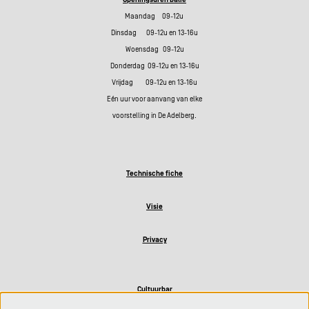
Maandag 09-12u
Dinsdag 09-12u en 13-16u
Woensdag 09-12u
Donderdag 09-12u en 13-16u
Vrijdag 09-12u en 13-16u
Eén uur voor aanvang van elke
voorstelling in De Adelberg.
Technische fiche
Visie
Privacy
Cultuurbar