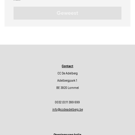
Geweest
Contact
CC De Adelberg
Adelbergpark 1
BE 3920 Lommel
0032 (0)11 399 699
info@ccdeadelberg.be
Openingsuren balie