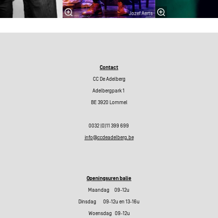
Jozef Aerts
Contact
CC De Adelberg
Adelbergpark 1
BE 3920 Lommel
0032 (0)11 399 699
info@ccdeadelberg.be
Openingsuren balie
Maandag 09-12u
Dinsdag 09-12u en 13-16u
Woensdag 09-12u