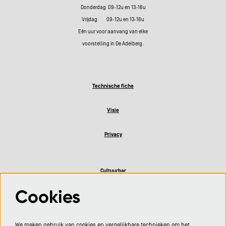
Donderdag 09-12u en 13-16u
Vrijdag 09-12u en 13-16u
Eén uur voor aanvang van elke
voorstelling in De Adelberg.
Technische fiche
Visie
Privacy
Cultuurbar
Cookies
Volg ons
We maken gebruik van cookies en vergelijkbare technieken om het