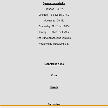
Openingsuren balie
Maandag 09-12u
Dinsdag 09-12u en 13-16u
Woensdag 09-12u
Donderdag 09-12u en 13-16u
Vrijdag 09-12u en 13-16u
Eén uur voor aanvang van elke
voorstelling in De Adelberg.
Technische fiche
Visie
Privacy
Cultuurbar