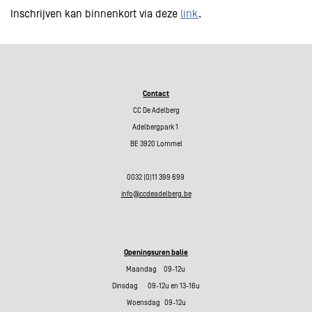
Inschrijven kan binnenkort via deze
link
.
Contact
CC De Adelberg
Adelbergpark 1
BE 3920 Lommel
0032 (0)11 399 699
info@ccdeadelberg.be
Openingsuren balie
Maandag 09-12u
Dinsdag 09-12u en 13-16u
Woensdag 09-12u