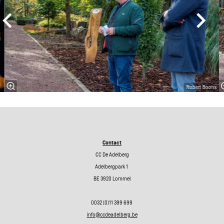
Robert Boons
Contact
CC De Adelberg
Adelbergpark 1
BE 3920 Lommel
0032 (0)11 399 699
info@ccdeadelberg.be