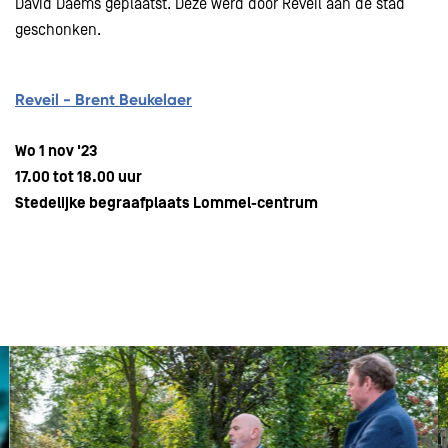
David Daems geplaatst. Deze werd door Reveil aan de stad
geschonken.
Reveil -
Brent Beukelaer
Wo 1 nov '23
17.00 tot 18.00 uur
Stedelijke begraafplaats Lommel-centrum
Overslaan