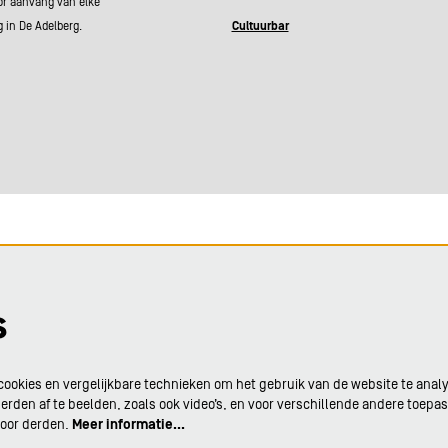
or aanvang van elke
g in De Adelberg.
Cultuurbar
s
ookies en vergelijkbare technieken om het gebruik van de website te anal
rden af te beelden, zoals ook video’s, en voor verschillende andere toepa
door derden.
Meer informatie…