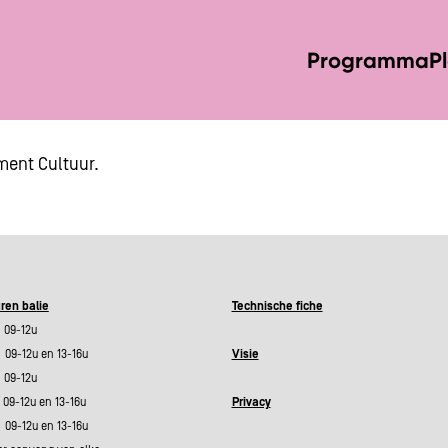
Programma
P
ment Cultuur.
ren balie
Technische fiche
09-12u
9-12u en 13-16u
Visie
09-12u
09-12u en 13-16u
Privacy
9-12u en 13-16u