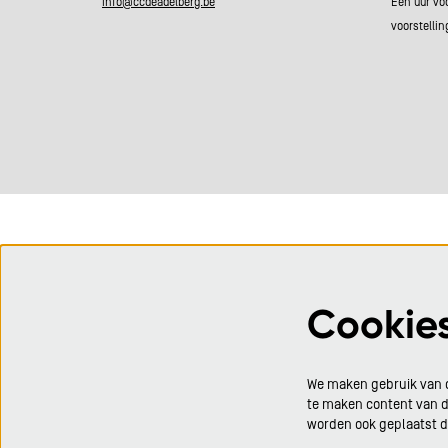
info@ccdeadelberg.be
Eén uur vo
voorstellin
Cookie
We maken gebruik van c
te maken content van de
worden ook geplaatst 