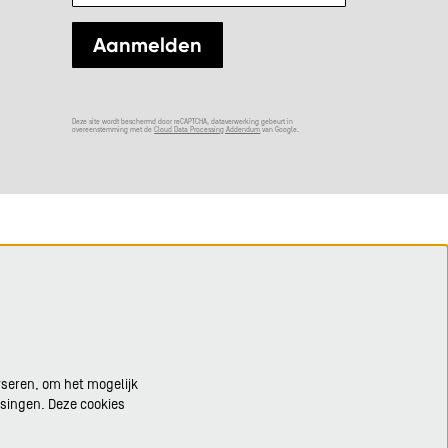
Aanmelden
Deze site wordt beschermd door reCAPTCHA, dataverwerking gebeurt in
overeenstemming met de
Cloud Data Processing Addendum
van Google.
yseren, om het mogelijk
ssingen. Deze cookies