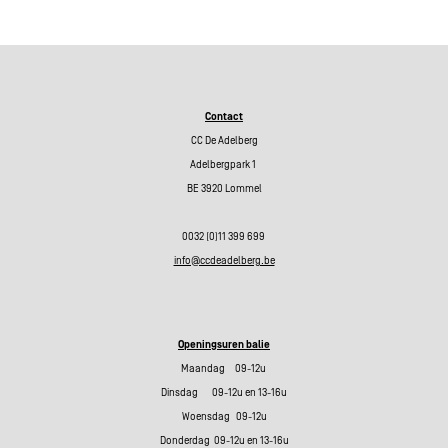
Contact
CC De Adelberg
Adelbergpark 1
BE 3920 Lommel
0032 (0)11 399 699
info@ccdeadelberg.be
Openingsuren balie
Maandag 09-12u
Dinsdag 09-12u en 13-16u
Woensdag 09-12u
Donderdag 09-12u en 13-16u