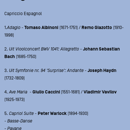
Capriccio Espagnol
1.
Adagio
-
Tomaso Albinoni
(1671-1751) /
Remo Giazotto
(1910-
1998)
2.
Uit Vioolconcert BWV 1041: Allegretto
-
Johann Sebastian
Bach
(1685-1750)
3.
Uit Symfonie nr. 94 'Surprise': Andante
-
Joseph Haydn
(1732-1809)
4.
Ave Maria
-
Giulio Caccini
(1551-1681) /
Vladimir Vavilov
(1925-1973)
5.
Capriol Suite
-
Peter Warlock
(1894-1930)
- Basse-Danse
- Pavane