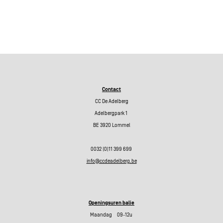
Beiaardconcerten
Contact
CC De Adelberg
Adelbergpark 1
BE 3920 Lommel
0032 (0)11 399 699
info@ccdeadelberg.be
Openingsuren balie
Maandag 09-12u