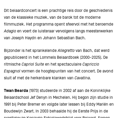
Dit beiaardconcert is een prachtige reis door de geschiedenis
van de klassieke muziek, van de barok tot de moderne
filmmuziek. Het programma opent sfeervol met het beroemde
Adagio
en voert de luisteraar vervolgens langs meesterwerken
van Joseph Haydn en Johann Sebastian Bach.
Bijzonder is het sprankelende
Allegretto
van Bach, dat werd
gepubliceerd in het Lommels Beiaardboek (2000–2025). De
ritmische
Capriol Suite
en het spectaculaire
Capriccio
Espagnol
vormen de hoogtepunten van het concert. De avond
sluit af met de herkenbare klanken van
Cavatina
.
Twan Bearda
(1973) studeerde in 2002 af aan de Koninklijke
Beiaardschool Jef Denyn in Mechelen. Hij begon zijn studie in
1991 bij Peter Bremer en volgde later lessen bij Eddy Mariën en
Boudewijn Zwart. In 2003 behaalde hij de Eerste Prijs in de