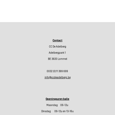
Basis onderwijs
Contact
CC De Adelberg
Adelbergpark 1
BE 3920 Lommel
0032 (0)11 399 699
info@ccdeadelberg.be
Openingsuren balie
Maandag 09-12u
Dinsdag 09-12u en 13-16u