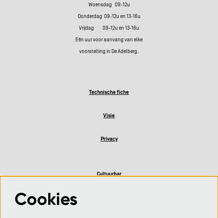
Woensdag 09-12u
Donderdag 09-12u en 13-16u
Vrijdag 09-12u en 13-16u
Eén uur voor aanvang van elke
voorstelling in De Adelberg.
Technische fiche
Visie
Privacy
Cultuurbar
Cookies
Volg ons