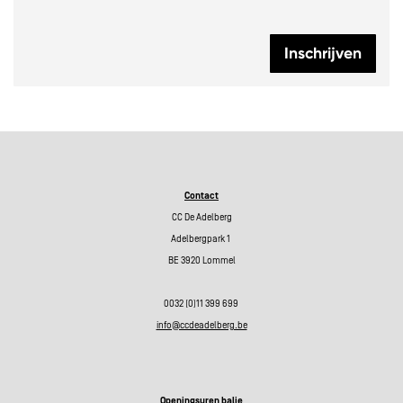
Inschrijven
Contact
CC De Adelberg
Adelbergpark 1
BE 3920 Lommel
0032 (0)11 399 699
info@ccdeadelberg.be
Openingsuren balie