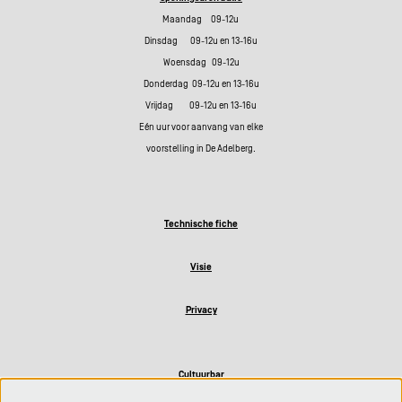
Maandag 09-12u
Dinsdag 09-12u en 13-16u
Woensdag 09-12u
Donderdag 09-12u en 13-16u
Vrijdag 09-12u en 13-16u
Eén uur voor aanvang van elke
voorstelling in De Adelberg.
Technische fiche
Visie
Privacy
Cultuurbar