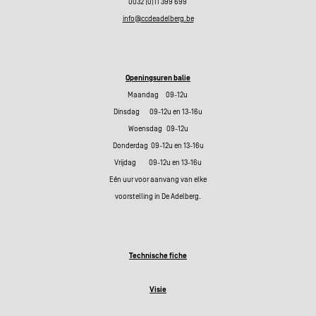
0032 (0)11 399 699
info@ccdeadelberg.be
Openingsuren balie
Maandag 09-12u
Dinsdag 09-12u en 13-16u
Woensdag 09-12u
Donderdag 09-12u en 13-16u
Vrijdag 09-12u en 13-16u
Eén uur voor aanvang van elke
voorstelling in De Adelberg.
Technische fiche
Visie