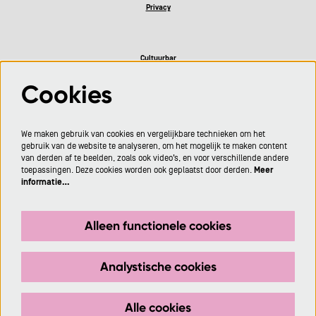
Privacy
Cultuurbar
Cookies
Volg ons
We maken gebruik van cookies en vergelijkbare technieken om het
gebruik van de website te analyseren, om het mogelijk te maken content
van derden af te beelden, zoals ook video’s, en voor verschillende andere
toepassingen. Deze cookies worden ook geplaatst door derden.
Meer
informatie…
Meld je aan voor de nieuwsbrief
Alleen functionele cookies
Aanmelden
Analystische cookies
Deze site wordt beschermd door reCAPTCHA, dataverwerking gebeurt in overeenstemming met de
Cloud Data Processing Addendum
van Google.
Alle cookies