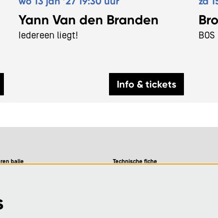
wo 13 jan ’27
19:30 uur
za 1
Yann Van den Branden
Br
Iedereen liegt!
BOS
Info & tickets
ren balie
Technische fiche
09-12u
9-12u en 13-16u
Visie
s
09-12u
09-12u en 13-16u
Privacy