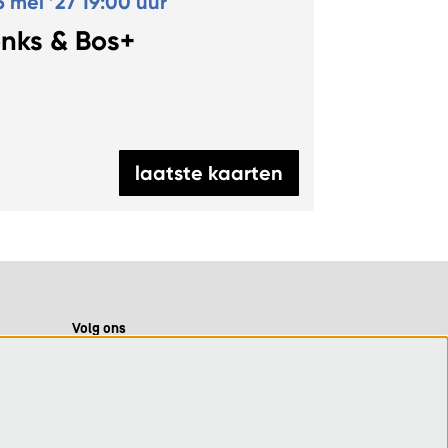
5 mei ’27
19:00 uur
onks & Bos+
laatste kaarten
Volg ons
Meld je aan voor de nieuwsbrief