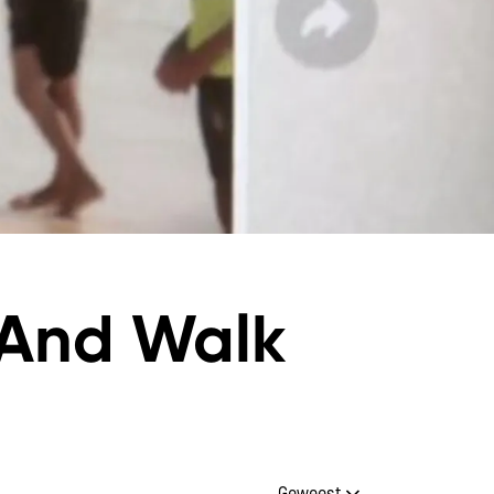
 And Walk
Inzoomen
Geweest