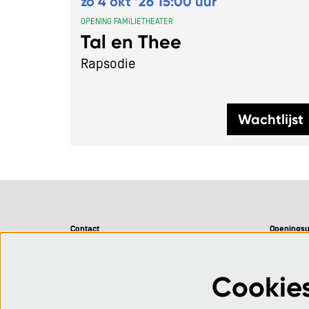
zo 4 okt ’26
15:00 uur
OPENING FAMILIETHEATER
Tal en Thee
Rapsodie
Wachtlijst
Contact
Openingsu
CC De Adelberg
Maandag 
Adelbergpark 1
Dinsdag 0
Cookie
BE 3920 Lommel
Woensdag 
Donderdag 