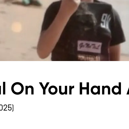
ul On Your Hand
025)