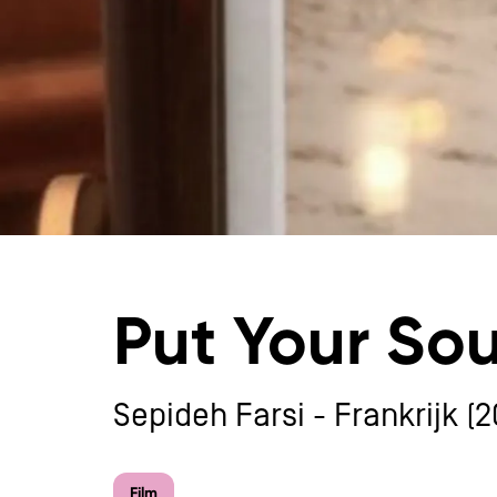
Put Your So
Sepideh Farsi - Frankrijk (2
Inzoomen
Film