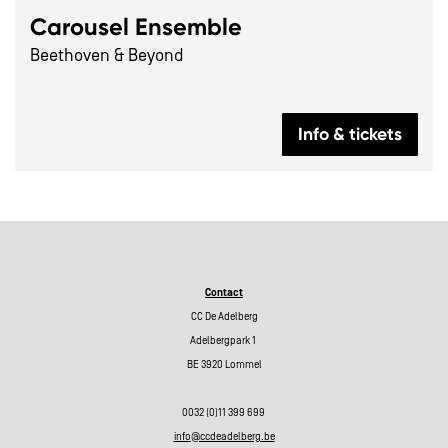
Carousel Ensemble
Beethoven & Beyond
Info & tickets
Contact
CC De Adelberg
Adelbergpark 1
BE 3920 Lommel
0032 (0)11 399 699
info@ccdeadelberg.be