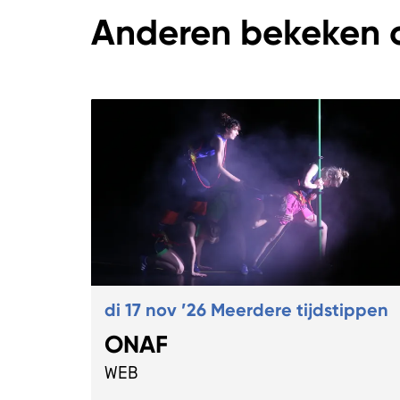
Anderen bekeken 
Overslaan
di 17 nov ’26
Meerdere tijdstippen
ONAF
WEB