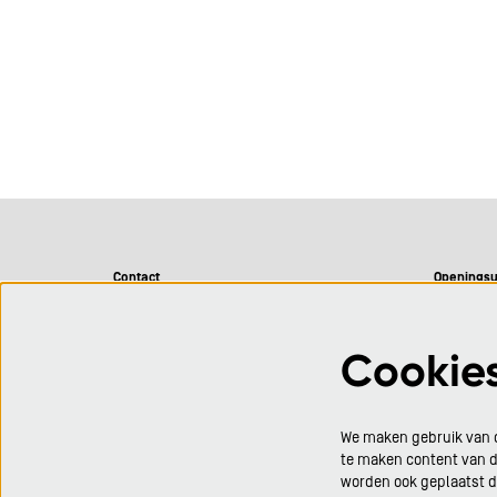
Basis onderwijs
Contact
Openingsu
CC De Adelberg
Maandag 
Adelbergpark 1
Dinsdag 0
Cookie
BE 3920 Lommel
Woensdag 
Donderdag 
0032 (0)11 399 699
Vrijdag 0
We maken gebruik van c
info@ccdeadelberg.be
Eén uur vo
te maken content van de
voorstellin
worden ook geplaatst 