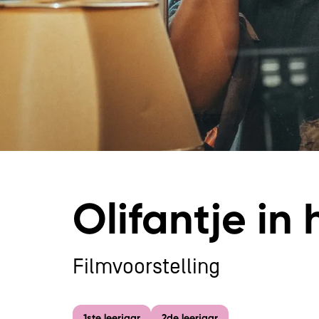
Olifantje in 
Inzoomen
Filmvoorstelling
1ste leerjaar
2de leerjaar