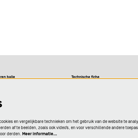
ren balie
Technische fiche
09-12u
9-12u en 13-16u
Visie
s
09-12u
09-12u en 13-16u
Privacy
9-12u en 13-16u
ookies en vergelijkbare technieken om het gebruik van de website te anal
or aanvang van elke
rden af te beelden, zoals ook video’s, en voor verschillende andere toepa
g in De Adelberg.
Cultuurbar
door derden.
Meer informatie…