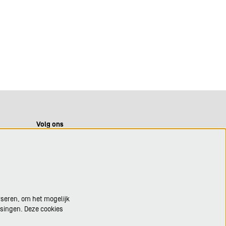
Volg ons
Meld je aan voor de nieuwsbrief
yseren, om het mogelijk
ssingen. Deze cookies
Aanmelden