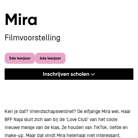
Mira
Filmvoorstelling
nzoomen
5de leerjaar
6de leerjaar
Inschrijven scholen
Ken je dat? Vriendschapsverdriet? De elfjarige Mira wel. Haar
BFF Naja sluit zich aan bij de ‘Love Club’ van het coole
nieuwe meisje van de klas. Ze houden van TikTok, liefde en
make-up. Maar dat vindt Mira helemaal niet interessant.