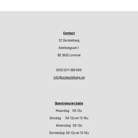
Contact
CC De Adelberg
Adelbergpark 1
BE 3920 Lommel
0032 (0)11 399 699
info@ccdeadelberg.be
Openingsuren balie
Maandag 09-12u
Dinsdag 09-12u en 13-16u
Woensdag 09-12u
Donderdag 09-12u en 13-16u