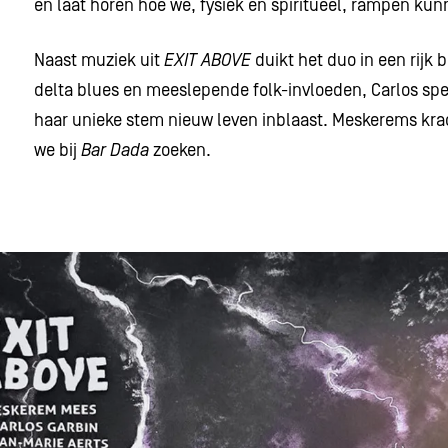
en laat horen hoe we, fysiek én spiritueel, rampen ku
Naast muziek uit
EXIT ABOVE
duikt het duo in een rijk 
delta blues en meeslepende folk-invloeden, Carlos sp
haar unieke stem nieuw leven inblaast. Meskerems krac
we bij
Bar Dada
zoeken.