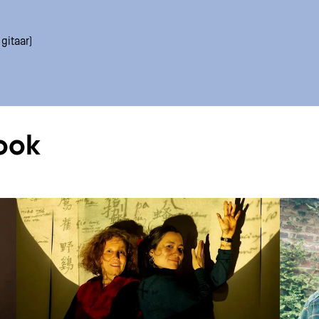
gitaar)
ook