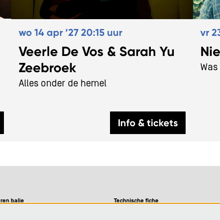
vr 2
wo 14 apr ’27
20:15 uur
Nie
Veerle De Vos & Sarah Yu
Zeebroek
Was 
Alles onder de hemel
Info & tickets
ren balie
Technische fiche
09-12u