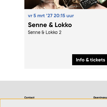
vr 5 mrt ’27
20:15 uur
Senne & Lokko
Senne & Lokko 2
Info & tickets
Contact
Openingsu
CC De Adelberg
Maandag 