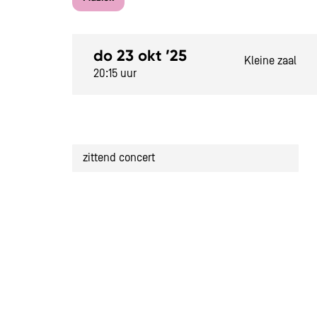
do 23 okt ’25
Kleine zaal
20:15 uur
zittend concert
en