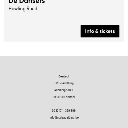
De Dansers
Howling Road
Info & tickets
Contact
CC De Adelberg
Adelbergpark 1
BE 3920 Lommel
0032 (0)11 399 699
info@ccdeadelberg.be