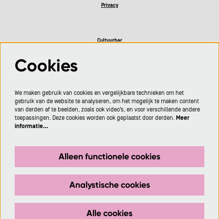
Privacy
Cultuurbar
Cookies
Volg ons
We maken gebruik van cookies en vergelijkbare technieken om het
gebruik van de website te analyseren, om het mogelijk te maken content
van derden af te beelden, zoals ook video’s, en voor verschillende andere
toepassingen. Deze cookies worden ook geplaatst door derden.
Meer
informatie…
Meld je aan voor de nieuwsbrief
Alleen functionele cookies
Aanmelden
Analystische cookies
Deze site wordt beschermd door reCAPTCHA, dataverwerking gebeurt in overeenstemming met de
Cloud Data Processing Addendum
van Google.
Alle cookies