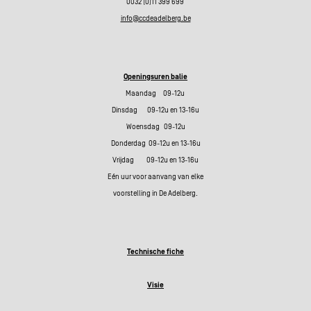
0032 (0)11 399 699
info@ccdeadelberg.be
Openingsuren balie
Maandag 09-12u
Dinsdag 09-12u en 13-16u
Woensdag 09-12u
Donderdag 09-12u en 13-16u
Vrijdag 09-12u en 13-16u
Eén uur voor aanvang van elke
voorstelling in De Adelberg.
Technische fiche
Visie