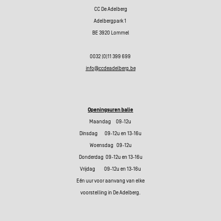
CC De Adelberg
Adelbergpark 1
BE 3920 Lommel
0032 (0)11 399 699
info@ccdeadelberg.be
Openingsuren balie
Maandag 09-12u
Dinsdag 09-12u en 13-16u
Woensdag 09-12u
Donderdag 09-12u en 13-16u
Vrijdag 09-12u en 13-16u
Eén uur voor aanvang van elke
voorstelling in De Adelberg.