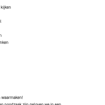
 kijken
l
n
enken
en waarmaken!
en noodzaak zijn geloven we in een