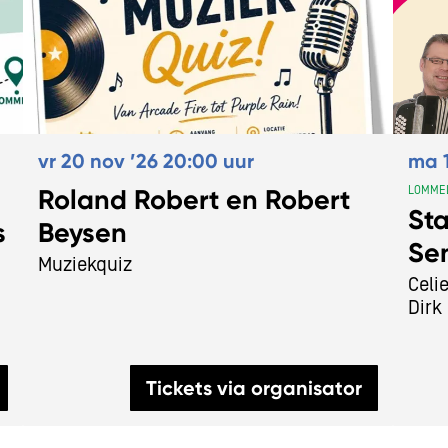
vr 20 nov ’26
20:00 uur
ma 1
Roland Robert en Robert
LOMMEL
St
Beysen
s
Se
Muziekquiz
Celi
Dirk
Tickets via organisator