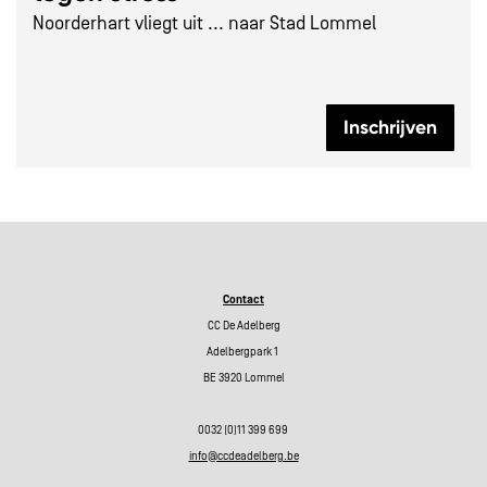
Noorderhart vliegt uit ... naar Stad Lommel
Inschrijven
Contact
CC De Adelberg
Adelbergpark 1
BE 3920 Lommel
0032 (0)11 399 699
info@ccdeadelberg.be