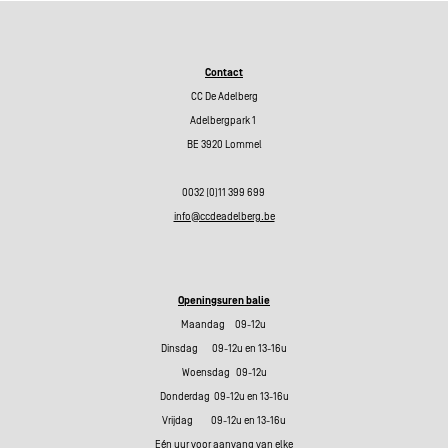
Contact
CC De Adelberg
Adelbergpark 1
BE 3920 Lommel
0032 (0)11 399 699
info@ccdeadelberg.be
Openingsuren balie
Maandag 09-12u
Dinsdag 09-12u en 13-16u
Woensdag 09-12u
Donderdag 09-12u en 13-16u
Vrijdag 09-12u en 13-16u
Eén uur voor aanvang van elke