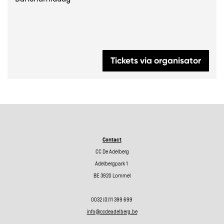
Tickets via organisator
Contact
CC De Adelberg
Adelbergpark 1
BE 3920 Lommel
0032 (0)11 399 699
info@ccdeadelberg.be