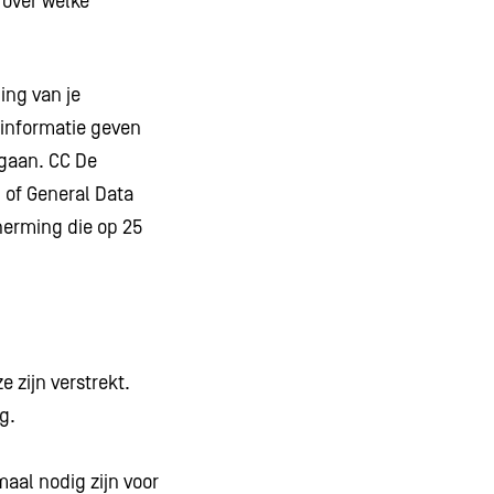
 over welke
ing van je
 informatie geven
gaan. CC De
of General Data
herming die op 25
zijn verstrekt.
g.
aal nodig zijn voor