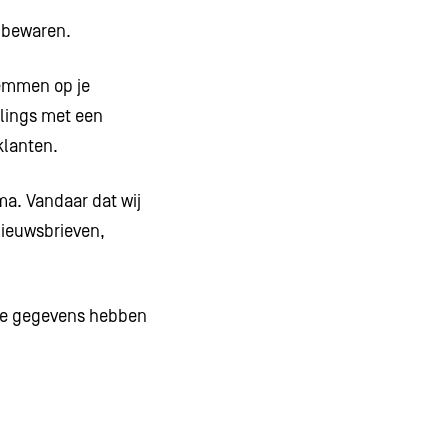
n bewaren.
temmen op je
ilings met een
 klanten.
a. Vandaar dat wij
nieuwsbrieven,
 de gegevens hebben