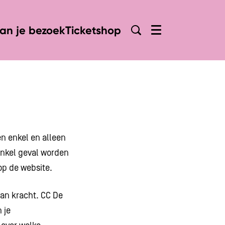
lan je bezoek
Ticketshop
Menu
n enkel en alleen
enkel geval worden
op de website.
an kracht. CC De
 je