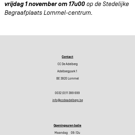
vrijdag 1 november om 17u00
op de Stedelijke
Begraafplaats Lommel-centrum.
Contact
CC De Adelberg
Adelbergpark 1
BE 3920 Lommel
0032 (0)11 399 699
info@ccdeadelberg.be
Openingsuren balie
Maandag 09-12u