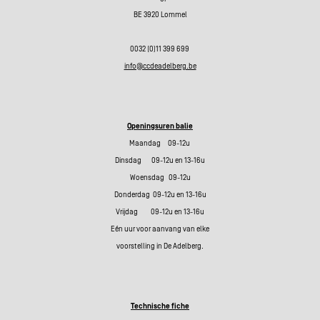
BE 3920 Lommel
0032 (0)11 399 699
info@ccdeadelberg.be
Openingsuren balie
Maandag 09-12u
Dinsdag 09-12u en 13-16u
Woensdag 09-12u
Donderdag 09-12u en 13-16u
Vrijdag 09-12u en 13-16u
Eén uur voor aanvang van elke
voorstelling in De Adelberg.
Technische fiche