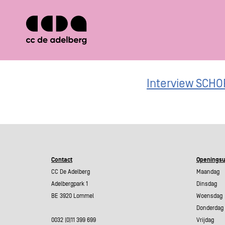
Interview SCH
Contact
Openingsu
CC De Adelberg
Maandag 
Adelbergpark 1
Dinsdag 0
BE 3920 Lommel
Woensdag 
Donderdag 
0032 (0)11 399 699
Vrijdag 0