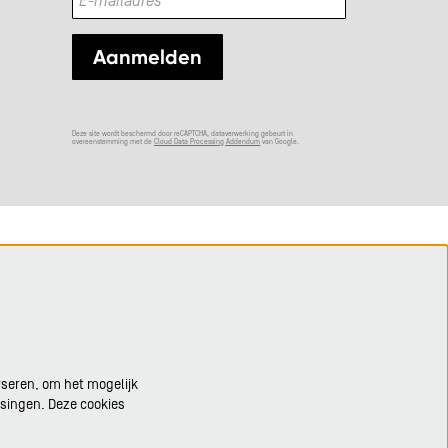
Aanmelden
Deze site wordt beschermd door reCAPTCHA, dataverwerking gebeurt in
overeenstemming met de
Cloud Data Processing Addendum
van Google.
yseren, om het mogelijk
ssingen. Deze cookies