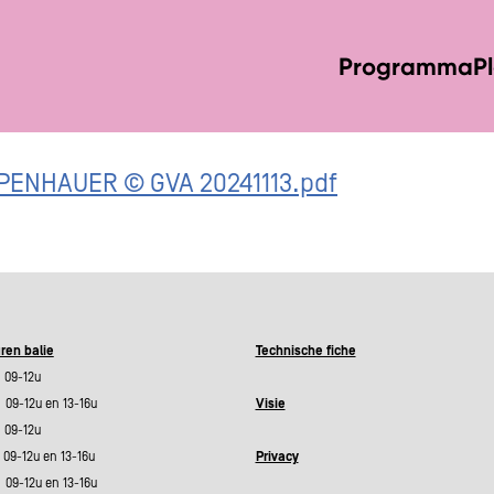
Programma
P
OPENHAUER © GVA 20241113.pdf
ren balie
Technische fiche
09-12u
9-12u en 13-16u
Visie
09-12u
09-12u en 13-16u
Privacy
9-12u en 13-16u