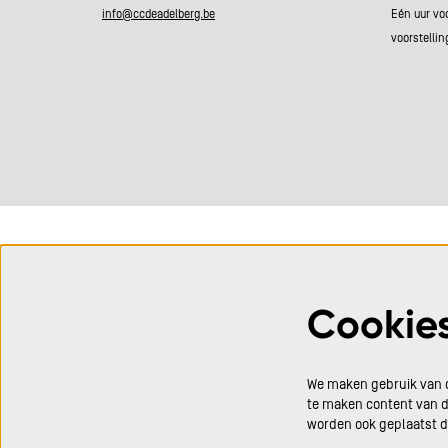
info@ccdeadelberg.be
Eén uur vo
voorstellin
Cookie
We maken gebruik van c
te maken content van de
worden ook geplaatst 