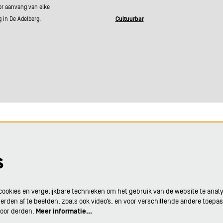
or aanvang van elke
g in De Adelberg.
Cultuurbar
s
ookies en vergelijkbare technieken om het gebruik van de website te anal
rden af te beelden, zoals ook video’s, en voor verschillende andere toepa
door derden.
Meer informatie…