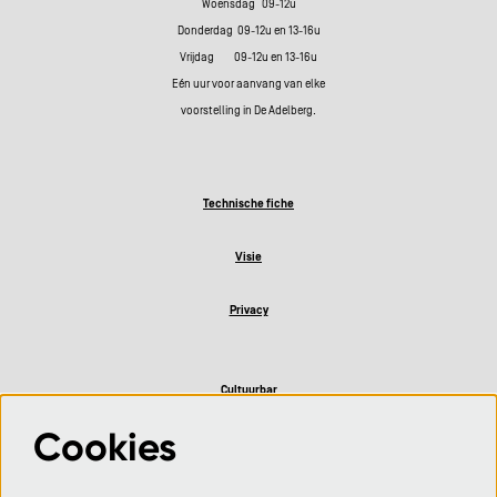
Woensdag 09-12u
Donderdag 09-12u en 13-16u
Vrijdag 09-12u en 13-16u
Eén uur voor aanvang van elke
voorstelling in De Adelberg.
Technische fiche
Visie
Privacy
Cultuurbar
Cookies
Volg ons