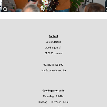
Contact
CC De Adelberg
Adelbergpark 1
BE 3920 Lommel
0032 (0)11 399 699
info@ccdeadelberg.be
Openingsuren balie
Maandag 09-12u
Dinsdag 09-12u en 13-16u