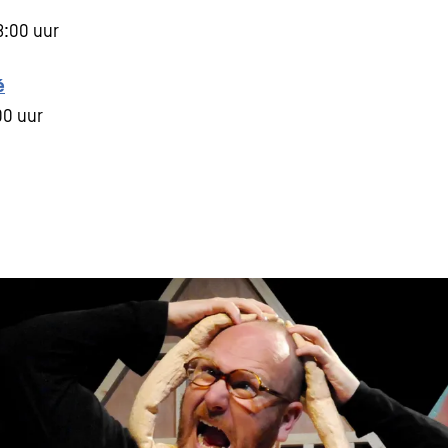
3:00 uur
é
00 uur