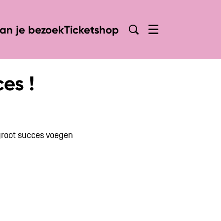
lan je bezoek
Ticketshop
Menu
es !
Inzoomen
Inzoome
 groot succes voegen