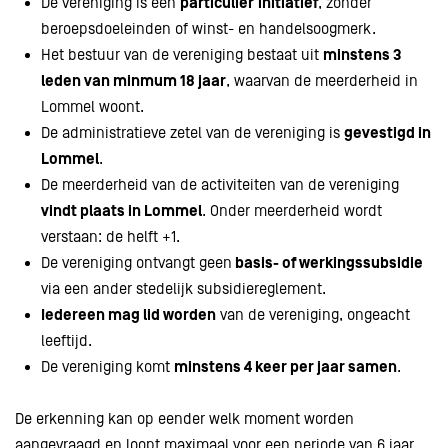
De vereniging is een
particulier
initiatief
, zonder
beroepsdoeleinden of winst- en handelsoogmerk.
Het bestuur van de vereniging bestaat uit
minstens 3
leden van minmum 18 jaar
, waarvan de meerderheid in
Lommel woont.
De administratieve zetel van de vereniging is
gevestigd in
Lommel
.
De meerderheid van de activiteiten van de vereniging
vindt plaats in Lommel
. Onder meerderheid wordt
verstaan: de helft +1.
De vereniging ontvangt geen
basis- of werkingssubsidie
via een ander stedelijk subsidiereglement.
Iedereen mag lid worden
van de vereniging, ongeacht
leeftijd.
De vereniging komt
minstens 4 keer per jaar samen
.
De erkenning kan op eender welk moment worden
aangevraagd en loopt maximaal voor een periode van 6 jaar,