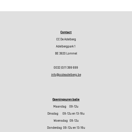
Contact
CC De Adelberg
Adelbergpark 1
BE 3920 Lommel
0032 (0)11 399 699
info@ccdeadelberg.be
Openingsuren balie
Maandag 09-12u
Dinsdag 09-12u en 13-16u
Woensdag 09-12u
Donderdag 09-12u en 13-16u