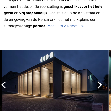
lichtspel. Het Huis van de Stad en beelden van Lommel
vormen het decor. De voorstelling is
geschikt voor het hele
gezin
en
vrij toegankelijk
. Vooraf is er in de Kerkstraat en in
de omgeving van de Kerstmarkt, op het marktplein, een
sprookjesachtige
parade
.
Meer info via deze link.
Overslaan