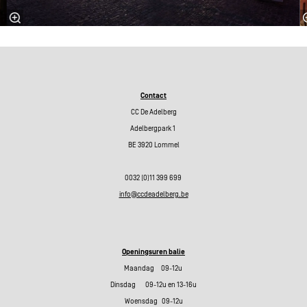
Contact
CC De Adelberg
Adelbergpark 1
BE 3920 Lommel
0032 (0)11 399 699
info@ccdeadelberg.be
Openingsuren balie
Maandag 09-12u
Dinsdag 09-12u en 13-16u
Woensdag 09-12u