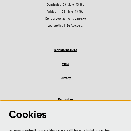
Donderdag 09-12u en 13-16u
Vrijdag 09-12u en 13-16u
Eén uur voor aanvang van elke
voorstelling in De Adelberg.
Technische fiche
Visie
Privacy
Cultuurbar
Cookies
Volg ons
We maken gebruik van cookies en vergelijkbare technieken om het