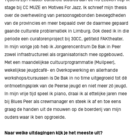
stage bij CC MUZE en Motives For Jazz. Ik schreef mijn thesis
over de overheveling van persoonsgebonden bevoegdheden
van de provincies en meer bepaald over de daarmee gepaard
gaande culturele problematiek in Limburg. Ook deed ik in die
periode een curatorenproject bij 30CC, getiteld FAKtheater.
In mijn vorige job heb ik Jongerencentrum De Bak in Peer
zowel infrastructureel als organisatorisch mee opgebouwd.
Met een maandelijkse cultuurprogrammatie (Muilpeer),
wekelijkse jeugdcafé- en Overkopwerking en allerhande
workshops/cursussen is De Bak in no time uitgegroeid tot dé
ontmoetingsplek van de Peerse jeugd en niet meer zó jeugd.
In mijn vrije tijd speel ik piano, draai ik al ettelijke jaren mee
bij Blues Peer als crewmanager en steek ik af en toe eens
graag de handen uit de mouwen op de boerderij van mijn
ouders waar ik ben opgroeide.
Naar welke uitdagingen kijk je het meeste uit?