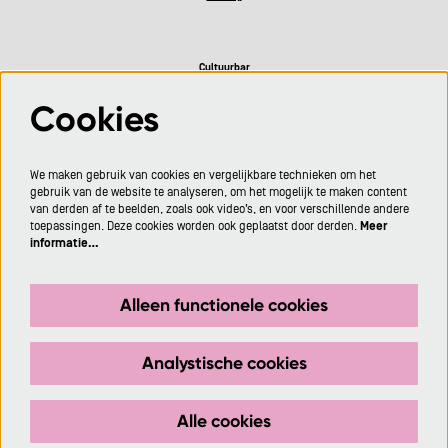
Cultuurbar
Cookies
Volg ons
We maken gebruik van cookies en vergelijkbare technieken om het
gebruik van de website te analyseren, om het mogelijk te maken content
van derden af te beelden, zoals ook video’s, en voor verschillende andere
toepassingen. Deze cookies worden ook geplaatst door derden.
Meer
informatie…
Meld je aan voor de nieuwsbrief
Alleen functionele cookies
Aanmelden
Analystische cookies
Deze site wordt beschermd door reCAPTCHA, dataverwerking gebeurt in overeenstemming met de
Cloud Data Processing Addendum
van Google.
Alle cookies