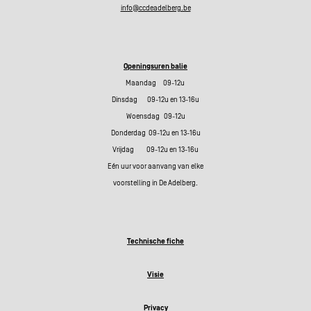
info@ccdeadelberg.be
Openingsuren balie
Maandag 09-12u
Dinsdag 09-12u en 13-16u
Woensdag 09-12u
Donderdag 09-12u en 13-16u
Vrijdag 09-12u en 13-16u
Eén uur voor aanvang van elke
voorstelling in De Adelberg.
Technische fiche
Visie
Privacy