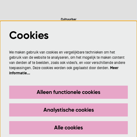
Cultuurbar
Cookies
Volg ons
We maken gebruik van cookies en vergelijkbare technieken om het
gebruik van de website te analyseren, om het mogelijk te maken content
van derden af te beelden, zoals ook video’s, en voor verschillende andere
toepassingen. Deze cookies worden ook geplaatst door derden.
Meer
informatie…
Meld je aan voor de nieuwsbrief
Alleen functionele cookies
Aanmelden
Analystische cookies
Deze site wordt beschermd door reCAPTCHA, dataverwerking gebeurt in overeenstemming met de
Cloud Data Processing Addendum
van Google.
Alle cookies