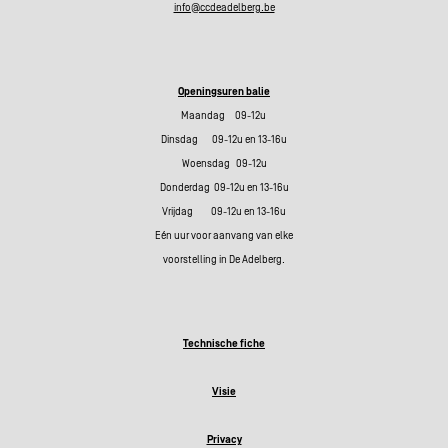
info@ccdeadelberg.be
Openingsuren balie
Maandag 09-12u
Dinsdag 09-12u en 13-16u
Woensdag 09-12u
Donderdag 09-12u en 13-16u
Vrijdag 09-12u en 13-16u
Eén uur voor aanvang van elke
voorstelling in De Adelberg.
Technische fiche
Visie
Privacy