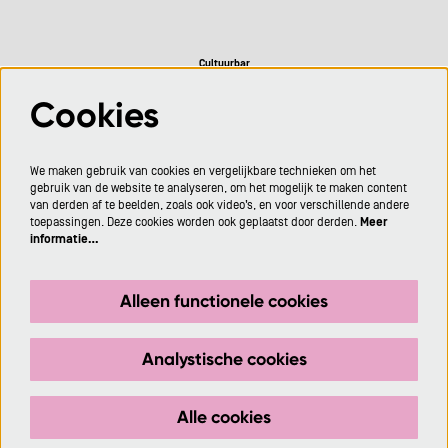
Cultuurbar
Cookies
Volg ons
We maken gebruik van cookies en vergelijkbare technieken om het
gebruik van de website te analyseren, om het mogelijk te maken content
van derden af te beelden, zoals ook video’s, en voor verschillende andere
toepassingen. Deze cookies worden ook geplaatst door derden.
Meer
informatie…
Meld je aan voor de nieuwsbrief
Alleen functionele cookies
Aanmelden
Analystische cookies
Deze site wordt beschermd door reCAPTCHA, dataverwerking gebeurt in overeenstemming met de
Cloud Data Processing Addendum
van Google.
Alle cookies