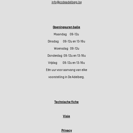
info@ccdeadelberg.be
Openingsuren balie
Maandag 09-12u
Dinsdag 09-12u en 13-16u
Woensdag 09-12u
Donderdag 09-12u en 13-16u
Vrijdag 09-12u en 13-16u
Eén uur voor aanvang van elke
voorstelling in De Adelberg.
Technische fiche
Visie
Privacy