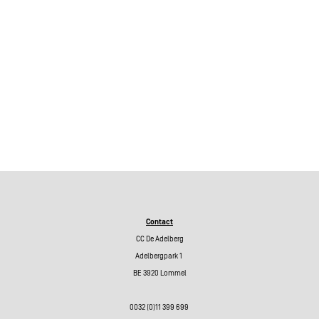
Basis onderwijs
Contact
CC De Adelberg
Adelbergpark 1
BE 3920 Lommel
0032 (0)11 399 699