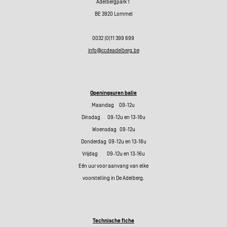
Adelbergpark 1
BE 3920 Lommel
0032 (0)11 399 699
info@ccdeadelberg.be
Openingsuren balie
Maandag 09-12u
Dinsdag 09-12u en 13-16u
Woensdag 09-12u
Donderdag 09-12u en 13-16u
Vrijdag 09-12u en 13-16u
Eén uur voor aanvang van elke
voorstelling in De Adelberg.
Technische fiche